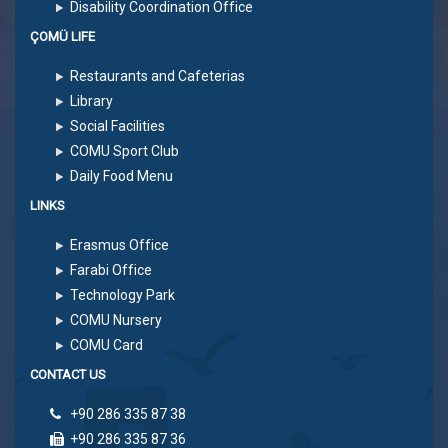
Disability Coordination Office
ÇOMÜ LIFE
Restaurants and Cafeterias
Library
Social Facilities
COMU Sport Club
Daily Food Menu
LINKS
Erasmus Office
Farabi Office
Technology Park
COMU Nursery
COMU Card
CONTACT US
+90 286 335 87 38
+90 286 335 87 36