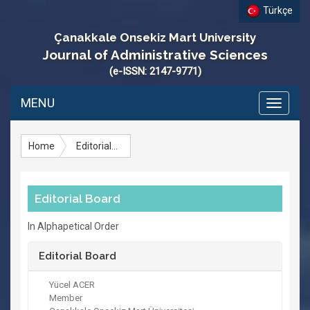
Türkçe
Çanakkale Onsekiz Mart University
Journal of Administrative Sciences
(e-ISSN: 2147-9771)
MENU
Toggle
navigati
Home
Editorial Board
Editorial Board
In Alphapetical Order
Editorial Board
Yücel ACER
Member